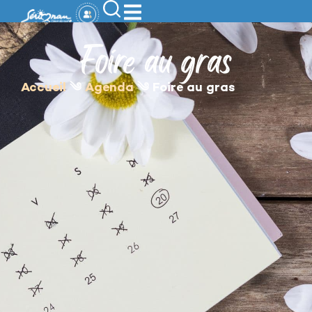
contenu
principal
Foire au gras
Accueil
༄
Agenda
༄
Foire au gras