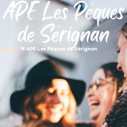
APE Les Pèques
contenu
principal
de Sérignan
Accueil
༄
APE Les Pèques de Sérignan