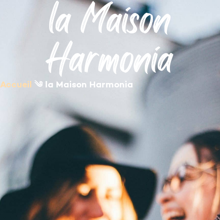
la Maison
contenu
principal
Harmonia
Accueil
༄
la Maison Harmonia