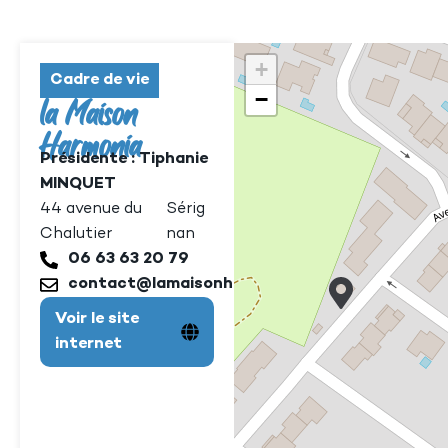
+
Cadre de vie
−
la Maison
Harmonia
Présidente : Tiphanie
MINQUET
44 avenue du
Sérig
Chalutier
nan
06 63 63 20 79
contact@lamaisonharmonia.org;
Voir le site
internet