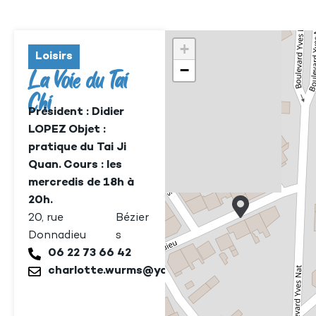
+
Loisirs
−
La Voie du Tai
Chi
Président : Didier
LOPEZ Objet :
pratique du Tai Ji
Quan. Cours : les
mercredis de 18h à
20h.
20, rue
Bézier
Donnadieu
s
06 22 73 66 42
charlotte.wurms@yahoo.fr