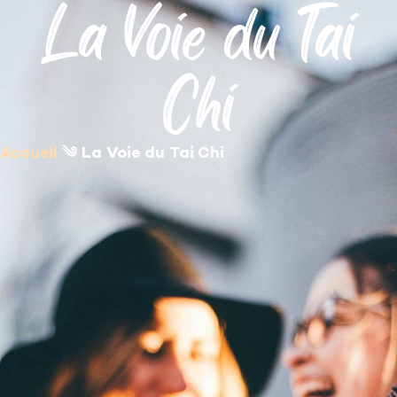
La Voie du Tai
contenu
principal
Chi
Accueil
༄
La Voie du Tai Chi