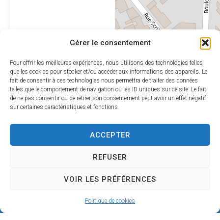
Leaflet
|
©
OpenStreetMap
Gérer le consentement
contributors
Pour offrir les meilleures expériences, nous utilisons des technologies telles
que les cookies pour stocker et/ou accéder aux informations des appareils. Le
fait de consentir à ces technologies nous permettra de traiter des données
telles que le comportement de navigation ou les ID uniques sur ce site. Le fait
de ne pas consentir ou de retirer son consentement peut avoir un effet négatif
sur certaines caractéristiques et fonctions.
ACCEPTER
REFUSER
VOIR LES PRÉFÉRENCES
Mairie de SÉRIGNAN
Politique de cookies
146, avenue de la Plage