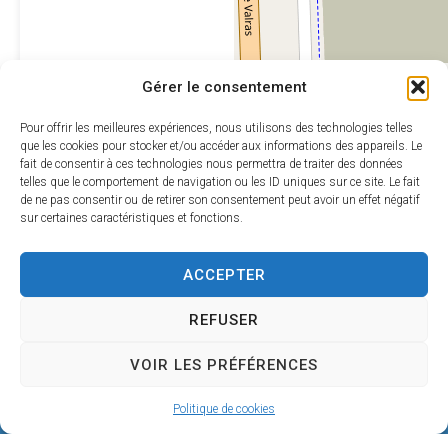
Leaflet
|
©
OpenStreetMap
Gérer le consentement
contributors
Pour offrir les meilleures expériences, nous utilisons des technologies telles
que les cookies pour stocker et/ou accéder aux informations des appareils. Le
fait de consentir à ces technologies nous permettra de traiter des données
telles que le comportement de navigation ou les ID uniques sur ce site. Le fait
de ne pas consentir ou de retirer son consentement peut avoir un effet négatif
sur certaines caractéristiques et fonctions.
ACCEPTER
REFUSER
VOIR LES PRÉFÉRENCES
Mairie de SÉRIGNAN
Politique de cookies
146, avenue de la Plage