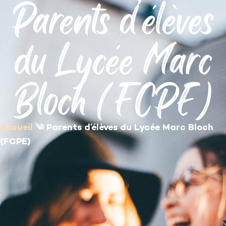
Parents d’élèves
contenu
principal
du Lycée Marc
Bloch (FCPE)
Accueil
༄
Parents d’élèves du Lycée Marc Bloch
(FCPE)