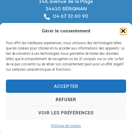
146, avenue de la Plage
34410 SÉRIGNAN
04 67 32 60 90
Nous écrire
Gérer le consentement
Horaires d’ouverture
Du lundi au jeudi :
Pour offrir les meilleures expériences, nous utilisons des technologies telles
De 8h à 12h et de 14h à 18h
que les cookies pour stocker et/ou accéder aux informations des appareils. Le
fait de consentir à ces technologies nous permettra de traiter des données
telles que le comportement de navigation ou les ID uniques sur ce site. Le fait
Le vendredi :
de ne pas consentir ou de retirer son consentement peut avoir un effet négatif
De 8h à 12h et de 14h à 17h
sur certaines caractéristiques et fonctions.
ACCEPTER
Accessibilité
REFUSER
Mentions légales
Confidentialité
VOIR LES PRÉFÉRENCES
Plan du site
© 2025 - Propulsé par Utopia
Politique de cookies