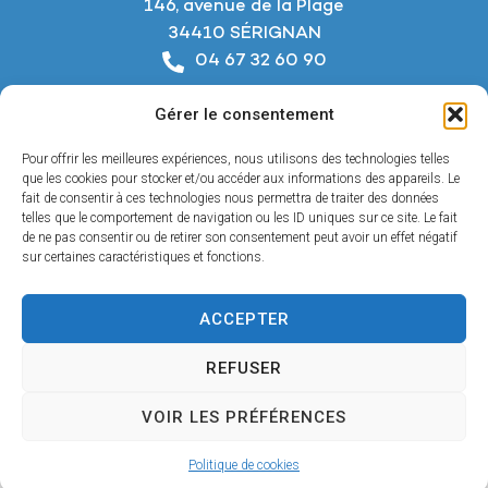
146, avenue de la Plage
34410 SÉRIGNAN
04 67 32 60 90
Nous écrire
Gérer le consentement
Horaires d’ouverture
Du lundi au jeudi :
Pour offrir les meilleures expériences, nous utilisons des technologies telles
De 8h à 12h et de 14h à 18h
que les cookies pour stocker et/ou accéder aux informations des appareils. Le
fait de consentir à ces technologies nous permettra de traiter des données
telles que le comportement de navigation ou les ID uniques sur ce site. Le fait
Le vendredi :
de ne pas consentir ou de retirer son consentement peut avoir un effet négatif
De 8h à 12h et de 14h à 17h
sur certaines caractéristiques et fonctions.
ACCEPTER
Accessibilité
REFUSER
Mentions légales
Confidentialité
VOIR LES PRÉFÉRENCES
Plan du site
© 2025 - Propulsé par Utopia
Politique de cookies