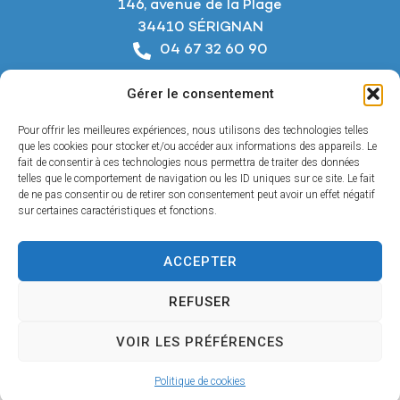
146, avenue de la Plage
34410 SÉRIGNAN
04 67 32 60 90
Nous écrire
Gérer le consentement
Horaires d’ouverture
Du lundi au jeudi :
Pour offrir les meilleures expériences, nous utilisons des technologies telles
De 8h à 12h et de 14h à 18h
que les cookies pour stocker et/ou accéder aux informations des appareils. Le
fait de consentir à ces technologies nous permettra de traiter des données
telles que le comportement de navigation ou les ID uniques sur ce site. Le fait
Le vendredi :
de ne pas consentir ou de retirer son consentement peut avoir un effet négatif
De 8h à 12h et de 14h à 17h
sur certaines caractéristiques et fonctions.
ACCEPTER
Accessibilité
REFUSER
Mentions légales
Confidentialité
VOIR LES PRÉFÉRENCES
Plan du site
© 2025 - Propulsé par Utopia
Politique de cookies