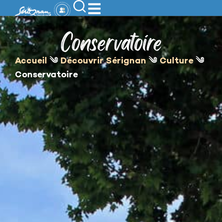
contenu
principal
Conservatoire
Accueil
༄
Découvrir Sérignan
༄
Culture
༄
Conservatoire