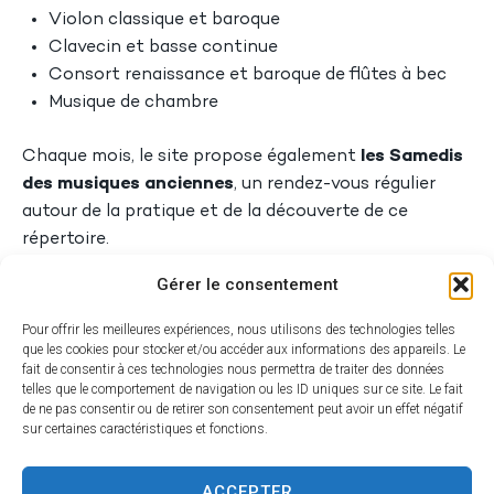
Violon classique et baroque
Clavecin et basse continue
Consort renaissance et baroque de flûtes à bec
Musique de chambre
Chaque mois, le site propose également
les Samedis
des musiques anciennes
, un rendez-vous régulier
autour de la pratique et de la découverte de ce
répertoire.
Gérer le consentement
En complément, le site de Sérignan propose des
cours dans d’autres disciplines :
Pour offrir les meilleures expériences, nous utilisons des technologies telles
que les cookies pour stocker et/ou accéder aux informations des appareils. Le
Harpe
fait de consentir à ces technologies nous permettra de traiter des données
Théâtre
telles que le comportement de navigation ou les ID uniques sur ce site. Le fait
de ne pas consentir ou de retirer son consentement peut avoir un effet négatif
Initiation musicale niveaux 1 et 2 pour les enfants
sur certaines caractéristiques et fonctions.
Formation musicale
Improvisation collective et Soundpainting
ACCEPTER