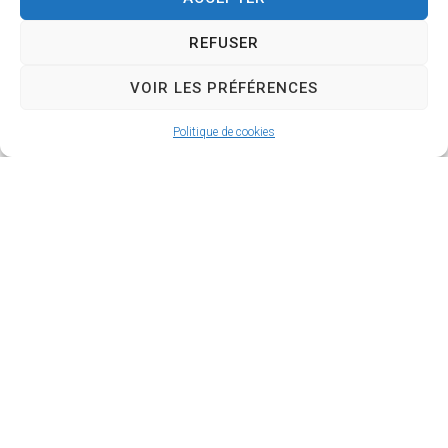
Le site s’inscrit dans une dynamique territoriale grâce
REFUSER
à
de nombreux partenariats
avec :
VOIR LES PRÉFÉRENCES
Les médiathèques
Le MRAC (Musée Régional d’Art Contemporain)
Politique de cookies
Le lycée Marc Bloch
La Cigalière
Les activités périscolaires de Sérignan
Enfin, le site de Sérignan accueille régulièrement des
Master Classes
et des
rencontres inter-
conservatoires
, réunissant les départements de
musiques anciennes du réseau
Occitanie
Méditerranée
, favorisant les échanges pédagogiques
et artistiques.
Infos
Conservatoire Site de Sérignan Rue du 8 mai