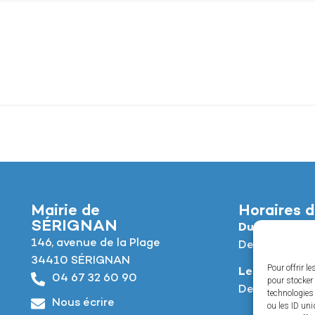
Mairie de
Horaires d
SÉRIGNAN
Du lundi au jeu
146, avenue de la Plage
De 8h à 12h e
34410 SÉRIGNAN
Pour offrir l
Le vendredi :
04 67 32 60 90
pour stocker 
De 8h à 12h e
technologies
Nous écrire
ou les ID uni