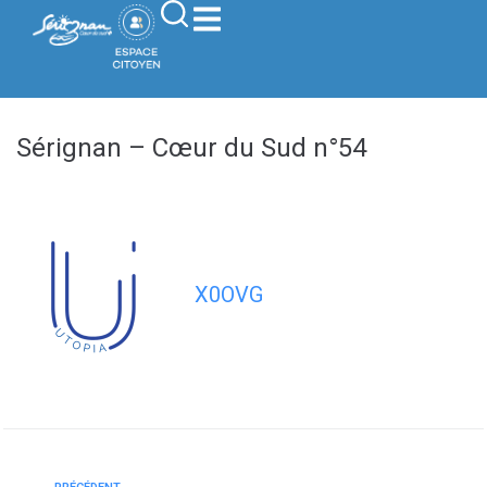
contenu
principal
Sérignan – Cœur du Sud n°54
X0OVG