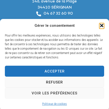
146, avenue de la Plage
34410 SÉRIGNAN
04 67 32 60 90
Nous écrire
Gérer le consentement
Horaires d’ouverture
Du lundi au jeudi :
Pour offrir les meilleures expériences, nous utilisons des technologies telles
De 8h à 12h et de 14h à 18h
que les cookies pour stocker et/ou accéder aux informations des appareils. Le
fait de consentir à ces technologies nous permettra de traiter des données
telles que le comportement de navigation ou les ID uniques sur ce site. Le fait
Le vendredi :
de ne pas consentir ou de retirer son consentement peut avoir un effet négatif
De 8h à 12h et de 14h à 17h
sur certaines caractéristiques et fonctions.
ACCEPTER
Accessibilité
REFUSER
Mentions légales
Confidentialité
VOIR LES PRÉFÉRENCES
Plan du site
© 2025 - Propulsé par Utopia
Politique de cookies