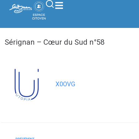
contenu
principal
Sérignan – Cœur du Sud n°58
X0OVG