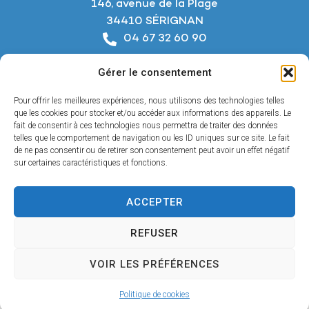
146, avenue de la Plage
34410 SÉRIGNAN
04 67 32 60 90
Nous écrire
Gérer le consentement
Horaires d’ouverture
Du lundi au jeudi :
Pour offrir les meilleures expériences, nous utilisons des technologies telles
De 8h à 12h et de 14h à 18h
que les cookies pour stocker et/ou accéder aux informations des appareils. Le
fait de consentir à ces technologies nous permettra de traiter des données
telles que le comportement de navigation ou les ID uniques sur ce site. Le fait
Le vendredi :
de ne pas consentir ou de retirer son consentement peut avoir un effet négatif
De 8h à 12h et de 14h à 17h
sur certaines caractéristiques et fonctions.
ACCEPTER
Accessibilité
REFUSER
Mentions légales
Confidentialité
VOIR LES PRÉFÉRENCES
Plan du site
© 2025 - Propulsé par Utopia
Politique de cookies