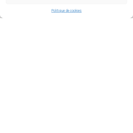
Politique de cookies
Le conseil municipal des jeunes et
le conseil des sages
En savoir plus