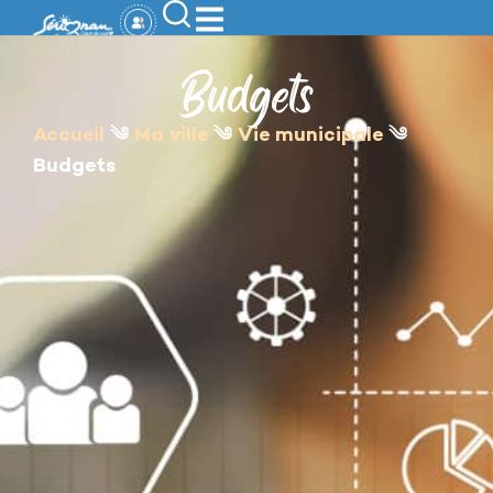
contenu
principal
Budgets
Accueil
༄
Ma ville
༄
Vie municipale
༄
Budgets