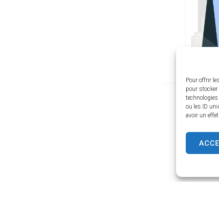
Pour offrir l
pour stocker 
technologies
ou les ID uni
avoir un effe
ACC
s
État-civil
En savoir plus