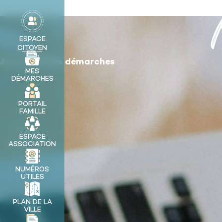
contenu
principal
MA VILLE
ESPACE
CITOYEN
Accueil
༄
Mes démarches
MES
DÉMARCHES
PORTAIL
FAMILLE
ESPACE
ASSOCIATION
NUMÉROS
UTILES
PLAN DE LA
VILLE