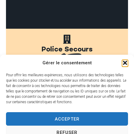
Police Secours
17
Gérer le consentement
Pour offrir les meilleures expériences, nous utilisons des technologies telles
que les cookies pour stocker et/ou accéder aux informations des appareils. Le
fait de consentir à ces technologies nous permettra de traiter des données
telles que le comportement de navigation ou les ID uniques sur ce site. Le fait
Police Municipale
de ne pas consentir ou de retirer son consentement peut avoir un effet négatif
04 67 39
06 10 47
sur certaines caractéristiques et fonctions.
62 47
09 12
ACCEPTER
144, avenue de la Plage – 34410
REFUSER