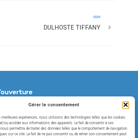
SUIV
DULHOSTE TIFFANY
’ouverture
di :
Gérer le consentement
t de 14h à 18h
es meilleures expériences, nous utilisons des technologies telles que les cookies
et/ou accéder aux informations des appareils. Le fait de consentir à ces
t de 14h à 17h
 nous permettra de traiter des données telles que le comportement de navigation
ques sur ce site. Le fait de ne pas consentir ou de retirer son consentement peut