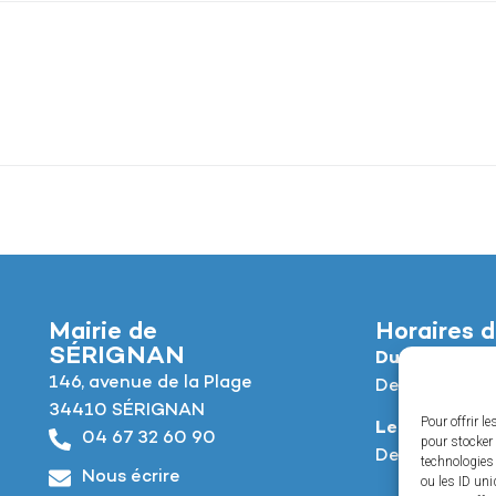
Mairie de
Horaires d
SÉRIGNAN
Du lundi au jeu
146, avenue de la Plage
De 8h à 12h e
34410 SÉRIGNAN
Pour offrir l
Le vendredi :
04 67 32 60 90
pour stocker 
De 8h à 12h e
technologies
Nous écrire
ou les ID uni