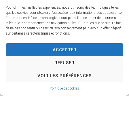
Services municipaux
Pour offrir les meilleures expériences, nous utilisons des technologies telles
que les cookies pour stocker et/ou accéder aux informations des appareils. Le
Mentions légales
fait de consentir à ces technologies nous permettra de traiter des données
Mes démarches
telles que le comportement de navigation ou les ID uniques sur ce site. Le fait
État-civil
de ne pas consentir ou de retirer son consentement peut avoir un effet négatif
sur certaines caractéristiques et fonctions.
Location de salles municipales
Mon quotidien
ACCEPTER
Grandir à Sérignan
Accueil de loisirs
REFUSER
Accueils de loisirs périscolaires
Établissements scolaires
VOIR LES PRÉFÉRENCES
Petite enfance
Assistantes maternelles
Politique de cookies
Crèche Les Glob’trotteurs
Relais Petite Enfance
Restauration scolaire
Portail famille
Santé