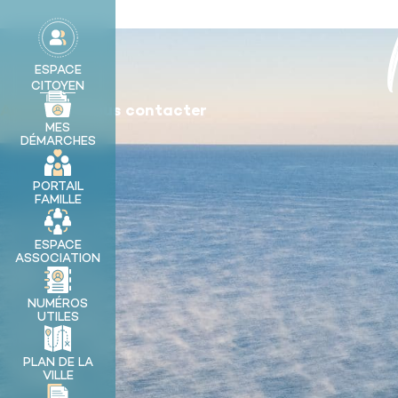
contenu
principal
MA VILLE
ESPACE
CITOYEN
Accueil
༄
Nous contacter
MES
DÉMARCHES
PORTAIL
FAMILLE
ESPACE
ASSOCIATION
NUMÉROS
UTILES
PLAN DE LA
VILLE