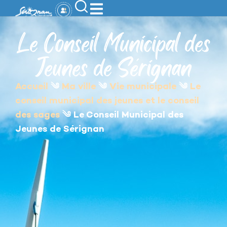
contenu
principal
Le Conseil Municipal des
Jeunes de Sérignan
Accueil
༄
Ma ville
༄
Vie municipale
༄
Le
conseil municipal des jeunes et le conseil
des sages
༄
Le Conseil Municipal des
Jeunes de Sérignan