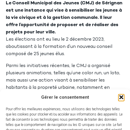
Le Conseil Municipal des Jeunes (CMJ) de Sérignan
est une instance qui vise à sensibiliser les jeunes à
la vie civique et à la gestion communale. Il leur
offre l’opportunité de proposer et de réaliser des
projets pour leur ville.
Les élections ont eu lieu le 2 décembre 2023,
aboutissant à la formation d’un nouveau conseil
composé de 25 jeunes élus.
Parmi les initiatives récentes, le CMJ a organisé
plusieurs animations, telles qu’une color run, un loto,
mais aussi une action visant à sensibiliser les
habitants à la propreté urbaine, notamment en
luttant contre les mégots de cigarettes jetés au sol. Il
Gérer le consentement
est également présent sur bon nombre de festivités
Pour offrir les meilleures expériences, nous utilisons des technologies telles
municipales.
que les cookies pour stocker et/ou accéder aux informations des appareils. Le
fait de consentir à ces technologies nous permettra de traiter des données
telles que le comportement de navigation ou les ID uniques sur ce site. Le fait