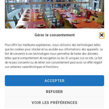
Gérer le consentement
Pour offrir les meilleures expériences, nous utilisons des technologies telles
Consulter les menus
que les cookies pour stocker et/ou accéder aux informations des appareils. Le
fait de consentir à ces technologies nous permettra de traiter des données
telles que le comportement de navigation ou les ID uniques sur ce site. Le fait
Menu du 1 au 28 juin 2026
de ne pas consentir ou de retirer son consentement peut avoir un effet négatif
sur certaines caractéristiques et fonctions.
Contact & infos
ACCEPTER
Pour accéder au Portail Familles et aux services
REFUSER
en ligne (inscription, paiement…), merci de
contacter Johanna au service enfance
VOIR LES PRÉFÉRENCES
04 67 62 63 80