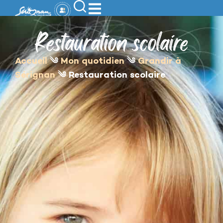
contenu
principal
Restauration scolaire
Accueil
༄
Mon quotidien
༄
Grandir à
Sérignan
༄
Restauration scolaire