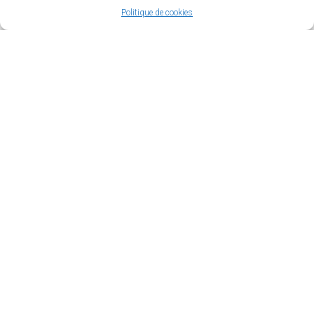
j.bonhomme@ville-serignan.fr
Politique de cookies
ACCÉDER AU PORTAIL FAMILLE
RÈGLEMENT INTÉRIEUR