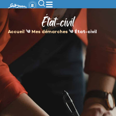
contenu
principal
État-civil
Accueil
༄
Mes démarches
༄
État-civil