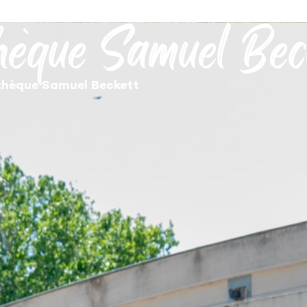
hèque Samuel Bec
MON QUOTIDIEN
DÉCOUVRIR SÉRIGNAN
MES DÉMARCHES
hèque Samuel Beckett