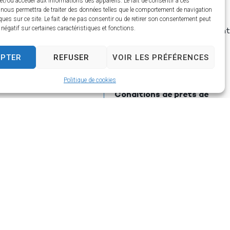
et/ou accéder aux informations des appareils. Le fait de consentir à ces
d’Agglomération Béziers
 nous permettra de traiter des données telles que le comportement de navigation
Méditerranée
ques sur ce site. Le fait de ne pas consentir ou de retirer son consentement peut
t négatif sur certaines caractéristiques et fonctions.
20 euros pour les habitant
hors Communauté
EPTER
REFUSER
VOIR LES PRÉFÉRENCES
d’Agglomération Béziers
Méditerranée
Politique de cookies
Conditions de prêts de
documents :
20 documents
Pour une durée d’un mois
Consultation des collecti
libre et gratuite, accès au
catalogue par internet sur 
UELLE DE LA
site :
mediatheque-bezie
THÈQUE
agglo.org