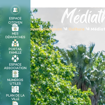
contenu
principal
Médiat
MA VILLE
ESPACE
CITOYEN
Accueil
༄
Découvrir Sérignan
༄
Culture
༄
Médiat
MES
DÉMARCHES
PORTAIL
FAMILLE
ESPACE
ASSOCIATION
NUMÉROS
UTILES
PLAN DE LA
VILLE