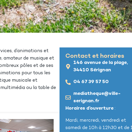
vices, d’animations et
Contact et horaires
re, amateur de musique et
146 avenue de la plage,
 nombreux pôles et de ses
34410 Sérignan
nimations pour tous les
atique musicale et
04 67 39 57 50
 multimédia ou la table de
mediatheque@ville-
serignan.fr
Horaires d’ouverture
:
Mardi, mercredi, vendredi et
samedi de 10h à 12h30 et de 