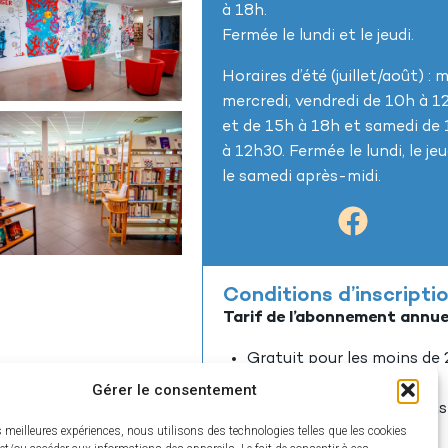
à 18h.
Fermée le lundi et le jeudi.
Horaires d’été (juillet/août) : m
mercredi, vendredi de 10h à 
et de 15h à 18h et samedi de
à 12h30. Fermée le lundi, le jeu
le samedi après-midi.
Conditions d’inscripti
Tarif de l’abonnement annuel
Gratuit pour les moins de 
ans
Gérer le consentement
Gratuit pour les habitants
es meilleures expériences, nous utilisons des technologies telles que les cookies
la Communauté