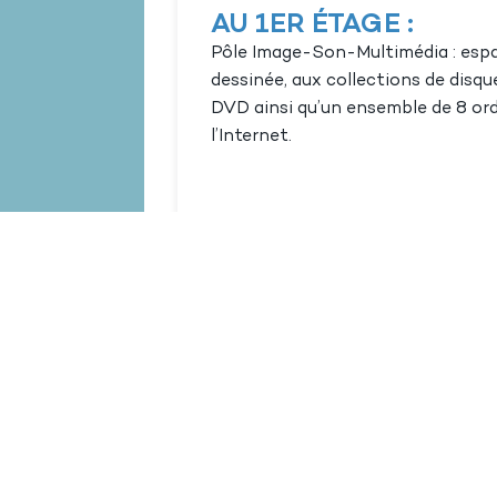
AU 1ER ÉTAGE :
Pôle Image-Son-Multimédia : espa
dessinée, aux collections de disq
DVD ainsi qu’un ensemble de 8 ordi
l’Internet.
ARTOTHÈQUE :
La médiathèque Samuel Beckett 
de la collection de la Direction de
départementale de l’Hérault.