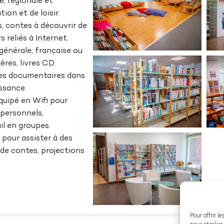
e, régionale et
ion et de loisir.
 contes à découvrir de
s reliés à Internet.
générale, française ou
ères, livres CD.
res documentaires dans
ssance.
uipé en Wifi pour
 personnels,
l en groupes.
 pour assister à des
de contes, projections
Pour offrir l