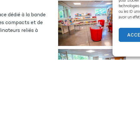
pour stocker 
technologies
ou les ID uni
ce dédié à la bande
avoir un effe
ues compacts et de
nateurs reliés à
ACC
VISITE VIRT
MÉDIA
propose d’emprunter des œuvres
 la lecture publique