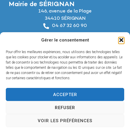
Mairie de SÉRIGNAN
146, avenue de la Plage
34410 SÉRIGNAN
04 67 32 60 90
Nous écrire
Gérer le consentement
Horaires d’ouverture
Du lundi au jeudi :
Pour offrir les meilleures expériences, nous utilisons des technologies telles
De 8h à 12h et de 14h à 18h
que les cookies pour stocker et/ou accéder aux informations des appareils. Le
fait de consentir à ces technologies nous permettra de traiter des données
telles que le comportement de navigation ou les ID uniques sur ce site. Le fait
Le vendredi :
de ne pas consentir ou de retirer son consentement peut avoir un effet négatif
De 8h à 12h et de 14h à 17h
sur certaines caractéristiques et fonctions.
ACCEPTER
Accessibilité
REFUSER
Mentions légales
Confidentialité
VOIR LES PRÉFÉRENCES
Plan du site