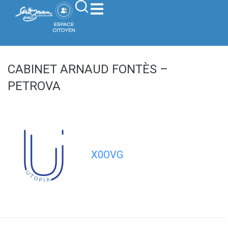
contenu
principal
CABINET ARNAUD FONTÈS –
PETROVA
X0OVG