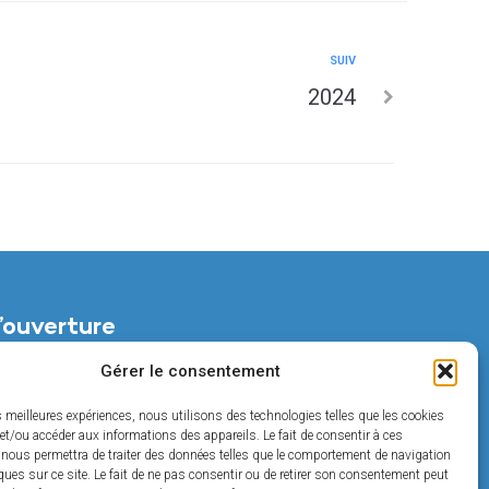
SUIV
2024
’ouverture
di :
Gérer le consentement
t de 14h à 18h
es meilleures expériences, nous utilisons des technologies telles que les cookies
et/ou accéder aux informations des appareils. Le fait de consentir à ces
t de 14h à 17h
 nous permettra de traiter des données telles que le comportement de navigation
ques sur ce site. Le fait de ne pas consentir ou de retirer son consentement peut