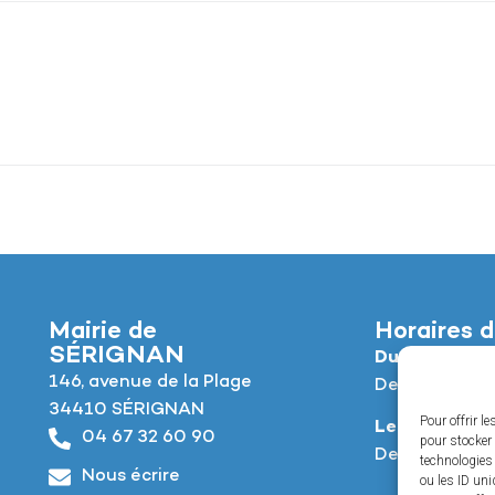
Mairie de
Horaires d
SÉRIGNAN
Du lundi au jeu
146, avenue de la Plage
De 8h à 12h e
34410 SÉRIGNAN
Pour offrir l
Le vendredi :
04 67 32 60 90
pour stocker 
De 8h à 12h e
technologies
Nous écrire
ou les ID uni