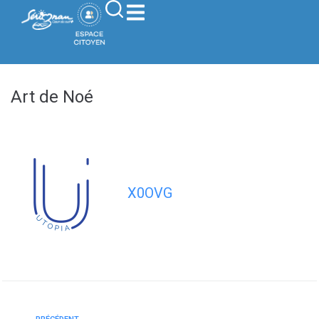
contenu
principal
Art de Noé
X0OVG