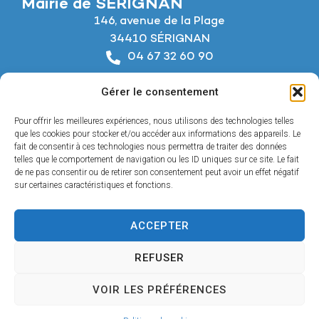
Mairie de SÉRIGNAN
146, avenue de la Plage
34410 SÉRIGNAN
04 67 32 60 90
Nous écrire
Gérer le consentement
Horaires d’ouverture
Du lundi au jeudi :
Pour offrir les meilleures expériences, nous utilisons des technologies telles
De 8h à 12h et de 14h à 18h
que les cookies pour stocker et/ou accéder aux informations des appareils. Le
fait de consentir à ces technologies nous permettra de traiter des données
telles que le comportement de navigation ou les ID uniques sur ce site. Le fait
Le vendredi :
de ne pas consentir ou de retirer son consentement peut avoir un effet négatif
De 8h à 12h et de 14h à 17h
sur certaines caractéristiques et fonctions.
ACCEPTER
Accessibilité
REFUSER
Mentions légales
Confidentialité
VOIR LES PRÉFÉRENCES
Plan du site
© 2025 - Propulsé par Utopia