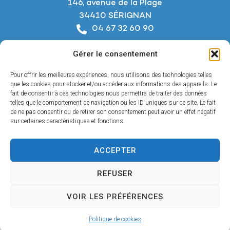
146, avenue de la Plage
34410 SÉRIGNAN
04 67 32 60 90
Nous écrire
Gérer le consentement
Horaires d’ouverture
Du lundi au jeudi :
Pour offrir les meilleures expériences, nous utilisons des technologies telles
De 8h à 12h et de 14h à 18h
que les cookies pour stocker et/ou accéder aux informations des appareils. Le
fait de consentir à ces technologies nous permettra de traiter des données
telles que le comportement de navigation ou les ID uniques sur ce site. Le fait
Le vendredi :
de ne pas consentir ou de retirer son consentement peut avoir un effet négatif
De 8h à 12h et de 14h à 17h
sur certaines caractéristiques et fonctions.
ACCEPTER
Accessibilité
REFUSER
Mentions légales
Confidentialité
VOIR LES PRÉFÉRENCES
Plan du site
© 2025 - Propulsé par Utopia
Politique de cookies