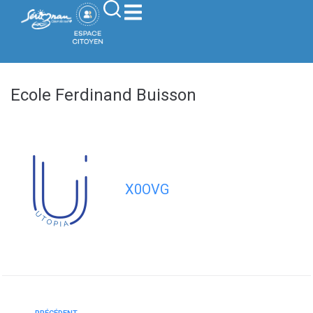
contenu
principal
Ecole Ferdinand Buisson
X0OVG