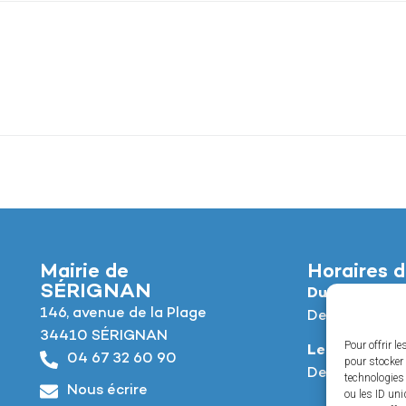
Mairie de
Horaires d
SÉRIGNAN
Du lundi au jeu
146, avenue de la Plage
De 8h à 12h e
34410 SÉRIGNAN
Pour offrir l
Le vendredi :
04 67 32 60 90
pour stocker 
De 8h à 12h e
technologies
Nous écrire
ou les ID uni