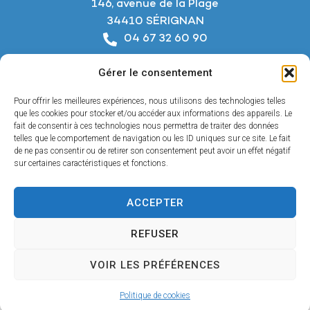
146, avenue de la Plage
34410 SÉRIGNAN
04 67 32 60 90
Nous écrire
Gérer le consentement
Horaires d’ouverture
Du lundi au jeudi :
Pour offrir les meilleures expériences, nous utilisons des technologies telles
De 8h à 12h et de 14h à 18h
que les cookies pour stocker et/ou accéder aux informations des appareils. Le
fait de consentir à ces technologies nous permettra de traiter des données
telles que le comportement de navigation ou les ID uniques sur ce site. Le fait
Le vendredi :
de ne pas consentir ou de retirer son consentement peut avoir un effet négatif
De 8h à 12h et de 14h à 17h
sur certaines caractéristiques et fonctions.
ACCEPTER
Accessibilité
REFUSER
Mentions légales
Confidentialité
VOIR LES PRÉFÉRENCES
Plan du site
© 2025 - Propulsé par Utopia
Politique de cookies