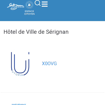
contenu
principal
Hôtel de Ville de Sérignan
X0OVG