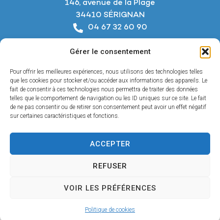
146, avenue de la Plage
34410 SÉRIGNAN
04 67 32 60 90
Nous écrire
Gérer le consentement
Horaires d’ouverture
Du lundi au jeudi :
Pour offrir les meilleures expériences, nous utilisons des technologies telles
De 8h à 12h et de 14h à 18h
que les cookies pour stocker et/ou accéder aux informations des appareils. Le
fait de consentir à ces technologies nous permettra de traiter des données
telles que le comportement de navigation ou les ID uniques sur ce site. Le fait
Le vendredi :
de ne pas consentir ou de retirer son consentement peut avoir un effet négatif
De 8h à 12h et de 14h à 17h
sur certaines caractéristiques et fonctions.
ACCEPTER
Accessibilité
REFUSER
Mentions légales
Confidentialité
VOIR LES PRÉFÉRENCES
Plan du site
© 2025 - Propulsé par Utopia
Politique de cookies