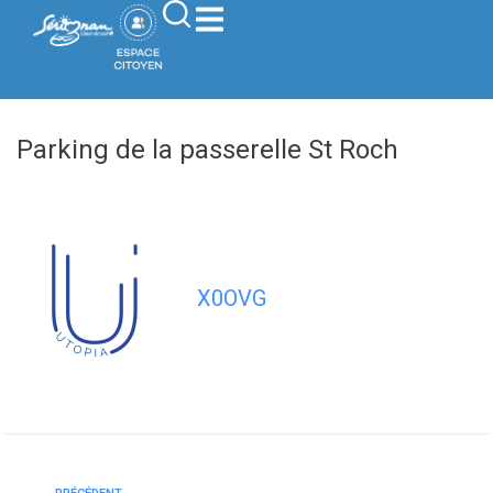
contenu
principal
Parking de la passerelle St Roch
X0OVG