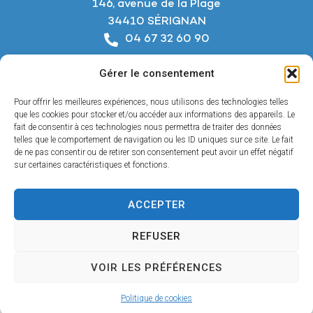
146, avenue de la Plage
34410 SÉRIGNAN
04 67 32 60 90
Nous écrire
Gérer le consentement
Horaires d’ouverture
Du lundi au jeudi :
Pour offrir les meilleures expériences, nous utilisons des technologies telles
De 8h à 12h et de 14h à 18h
que les cookies pour stocker et/ou accéder aux informations des appareils. Le
fait de consentir à ces technologies nous permettra de traiter des données
telles que le comportement de navigation ou les ID uniques sur ce site. Le fait
Le vendredi :
de ne pas consentir ou de retirer son consentement peut avoir un effet négatif
De 8h à 12h et de 14h à 17h
sur certaines caractéristiques et fonctions.
ACCEPTER
Accessibilité
REFUSER
Mentions légales
Confidentialité
VOIR LES PRÉFÉRENCES
Plan du site
© 2025 - Propulsé par Utopia
Politique de cookies