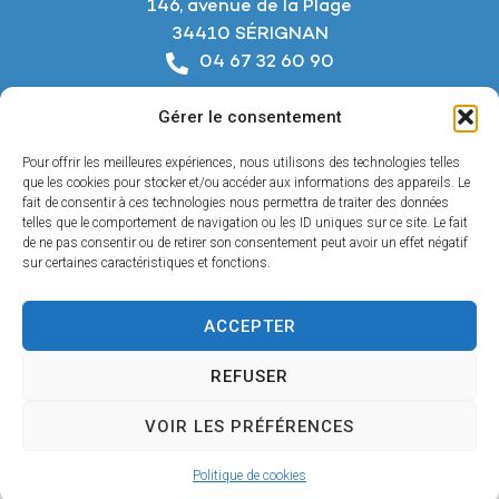
146, avenue de la Plage
34410 SÉRIGNAN
04 67 32 60 90
Nous écrire
Gérer le consentement
Horaires d’ouverture
Du lundi au jeudi :
Pour offrir les meilleures expériences, nous utilisons des technologies telles
De 8h à 12h et de 14h à 18h
que les cookies pour stocker et/ou accéder aux informations des appareils. Le
fait de consentir à ces technologies nous permettra de traiter des données
telles que le comportement de navigation ou les ID uniques sur ce site. Le fait
Le vendredi :
de ne pas consentir ou de retirer son consentement peut avoir un effet négatif
De 8h à 12h et de 14h à 17h
sur certaines caractéristiques et fonctions.
ACCEPTER
Accessibilité
REFUSER
Mentions légales
Confidentialité
VOIR LES PRÉFÉRENCES
Plan du site
© 2025 - Propulsé par Utopia
Politique de cookies