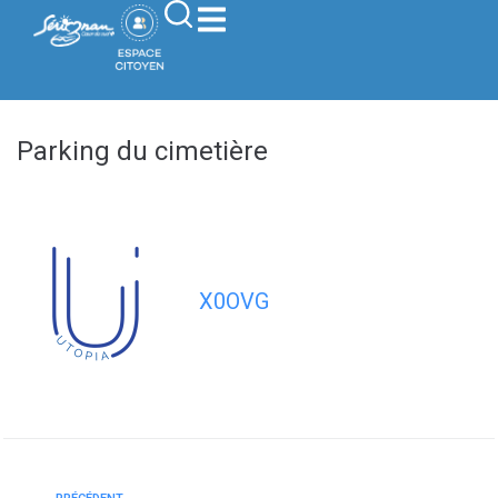
contenu
principal
Parking du cimetière
X0OVG