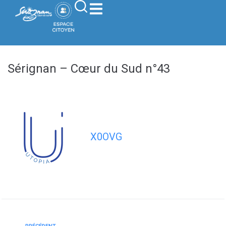
contenu
principal
Sérignan – Cœur du Sud n°43
X0OVG