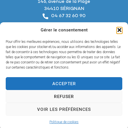
146, avenue de la Plage
34410 SÉRIGNAN
04 67 32 60 90
Nous écrire
Gérer le consentement
Horaires d’ouverture
Du lundi au jeudi :
Pour offrir les meilleures expériences, nous utilisons des technologies telles
De 8h à 12h et de 14h à 18h
que les cookies pour stocker et/ou accéder aux informations des appareils. Le
fait de consentir à ces technologies nous permettra de traiter des données
telles que le comportement de navigation ou les ID uniques sur ce site. Le fait
Le vendredi :
de ne pas consentir ou de retirer son consentement peut avoir un effet négatif
De 8h à 12h et de 14h à 17h
sur certaines caractéristiques et fonctions.
ACCEPTER
Accessibilité
REFUSER
Mentions légales
Confidentialité
VOIR LES PRÉFÉRENCES
Plan du site
© 2025 - Propulsé par Utopia
Politique de cookies