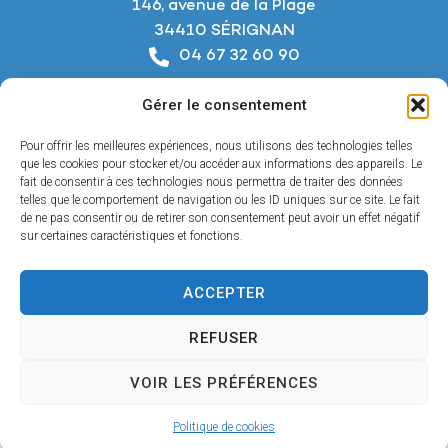
146, avenue de la Plage
34410 SÉRIGNAN
04 67 32 60 90
Nous écrire
Gérer le consentement
Horaires d’ouverture
Du lundi au jeudi :
Pour offrir les meilleures expériences, nous utilisons des technologies telles
De 8h à 12h et de 14h à 18h
que les cookies pour stocker et/ou accéder aux informations des appareils. Le
fait de consentir à ces technologies nous permettra de traiter des données
telles que le comportement de navigation ou les ID uniques sur ce site. Le fait
Le vendredi :
de ne pas consentir ou de retirer son consentement peut avoir un effet négatif
De 8h à 12h et de 14h à 17h
sur certaines caractéristiques et fonctions.
ACCEPTER
Accessibilité
REFUSER
Mentions légales
Confidentialité
VOIR LES PRÉFÉRENCES
Plan du site
© 2025 - Propulsé par Utopia
Politique de cookies