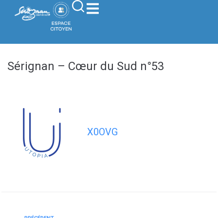
contenu
principal
Sérignan – Cœur du Sud n°53
X0OVG