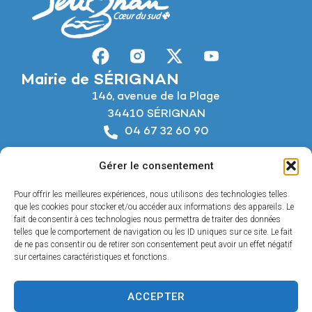
Mairie de SÉRIGNAN
146, avenue de la Plage
34410 SÉRIGNAN
04 67 32 60 90
Nous écrire
Gérer le consentement
Horaires d’ouverture
Du lundi au jeudi :
Pour offrir les meilleures expériences, nous utilisons des technologies telles
De 8h à 12h et de 14h à 18h
que les cookies pour stocker et/ou accéder aux informations des appareils. Le
fait de consentir à ces technologies nous permettra de traiter des données
telles que le comportement de navigation ou les ID uniques sur ce site. Le fait
Le vendredi :
de ne pas consentir ou de retirer son consentement peut avoir un effet négatif
De 8h à 12h et de 14h à 17h
sur certaines caractéristiques et fonctions.
ACCEPTER