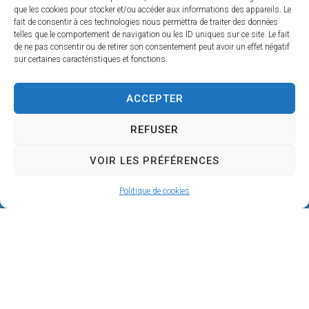
que les cookies pour stocker et/ou accéder aux informations des appareils. Le
fait de consentir à ces technologies nous permettra de traiter des données
telles que le comportement de navigation ou les ID uniques sur ce site. Le fait
de ne pas consentir ou de retirer son consentement peut avoir un effet négatif
sur certaines caractéristiques et fonctions.
ACCEPTER
REFUSER
VOIR LES PRÉFÉRENCES
Politique de cookies
Mairie de SÉRIGNAN
146, avenue de la Plage
34410 SÉRIGNAN
04 67 32 60 90
Nous écrire