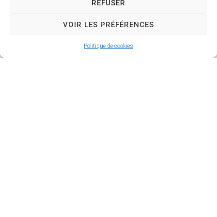
REFUSER
VOIR LES PRÉFÉRENCES
Politique de cookies
Mairie de SÉRIGNAN
146, avenue de la Plage
34410 SÉRIGNAN
04 67 32 60 90
Nous écrire
Horaires d’ouverture