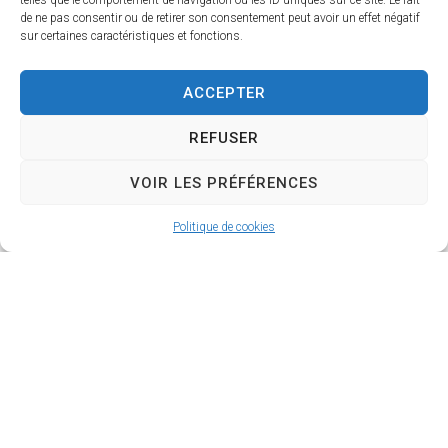
telles que le comportement de navigation ou les ID uniques sur ce site. Le fait
au public.
de ne pas consentir ou de retirer son consentement peut avoir un effet négatif
sur certaines caractéristiques et fonctions.
Les personnes tirées au sort
recevront dans les semaines
ACCEPTER
suivantes un courrier officiel les
informant de leur sélection.
REFUSER
Voir toutes les actualités
VOIR LES PRÉFÉRENCES
Politique de cookies