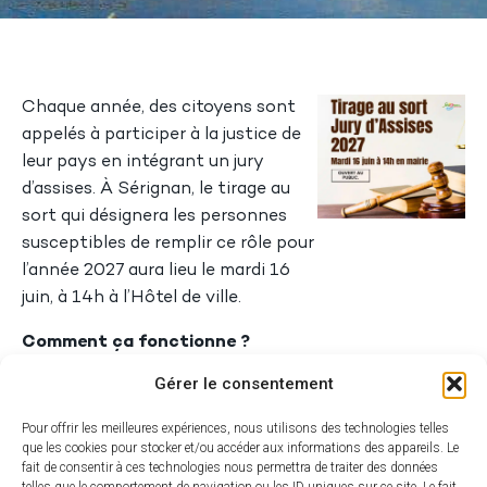
Chaque année, des citoyens sont
appelés à participer à la justice de
leur pays en intégrant un jury
d’assises. À Sérignan, le tirage au
sort qui désignera les personnes
susceptibles de remplir ce rôle pour
l’année 2027 aura lieu le mardi 16
juin, à 14h à l’Hôtel de ville.
Comment ça fonctionne ?
Gérer le consentement
Selon la loi, le choix des jurés
d’assises s’effectue par tirage au
Pour offrir les meilleures expériences, nous utilisons des technologies telles
sort à partir de la liste électorale de
que les cookies pour stocker et/ou accéder aux informations des appareils. Le
la commune. Ce tirage est ouvert
fait de consentir à ces technologies nous permettra de traiter des données