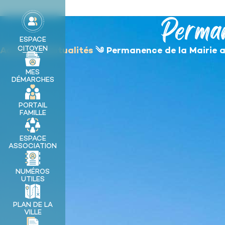
contenu
principal
Perman
MA VILLE
ESPACE
CITOYEN
Accueil
༄
Actualités
༄
Permanence de la Mairie 
MES
DÉMARCHES
PORTAIL
FAMILLE
ESPACE
ASSOCIATION
NUMÉROS
UTILES
PLAN DE LA
VILLE