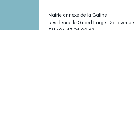
Mairie annexe de la Galine
Résidence le Grand Large- 36, avenue
Tél. : 04 67 06 09 63
Voir toutes les actualités