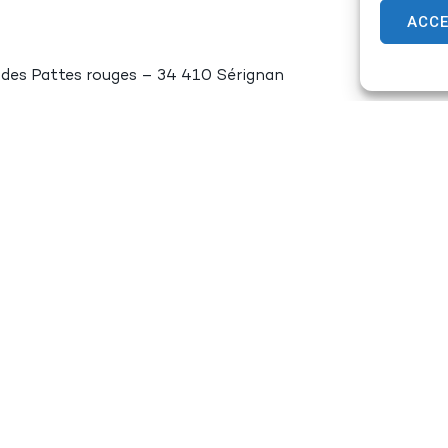
ACC
 des Pattes rouges – 34 410 Sérignan
Mairie de
Horaires d
SÉRIGNAN
Du lundi au jeu
146, avenue de la Plage
De 8h à 12h e
34410 SÉRIGNAN