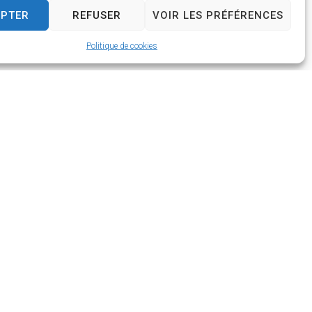
EPTER
REFUSER
VOIR LES PRÉFÉRENCES
Politique de cookies
’ouverture
di :
t de 14h à 18h