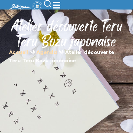
contenu
principal
Atelier découverte Teru
Teru Bozu japonaise
Accueil
༄
Agenda
༄
Atelier découverte
Teru Teru Bozu japonaise