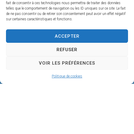
fait de consentir à ces technologies nous permettra de traiter des données
telles que le comportement de navigation ou les ID uniques sur ce site. Le fait
de ne pas consentir ou de retirer son consentement peut avoir un effet négatif
sur certaines caractéristiques et fonctions.
ACCEPTER
REFUSER
VOIR LES PRÉFÉRENCES
Politique de cookies
Mairie de SÉRIGNAN
146, avenue de la Plage
34410 SÉRIGNAN
04 67 32 60 90