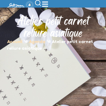
contenu
principal
Atelier petit carnet
reliure asiatique
Accueil
༄
Agenda
༄
Atelier petit carnet
reliure asiatique