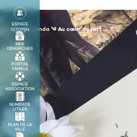
contenu
principal
MA VILLE
ESPACE
Accueil
༄
Agenda
༄
Au cœur de l’art
CITOYEN
MES
DÉMARCHES
PORTAIL
FAMILLE
ESPACE
ASSOCIATION
NUMÉROS
UTILES
PLAN DE LA
VILLE