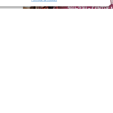
Politique de cookies
’ouverture
di :
t de 14h à 18h
t de 14h à 17h