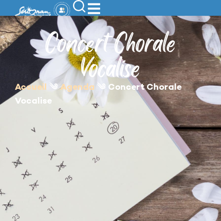
contenu
principal
Concert Chorale
Vocalise
Accueil
༄
Agenda
༄
Concert Chorale
Vocalise