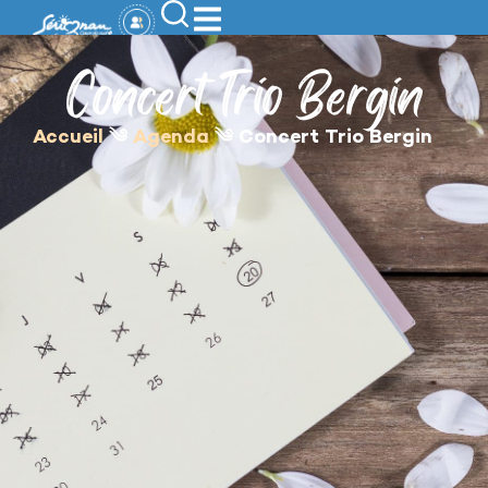
contenu
principal
Concert Trio Bergin
Accueil
༄
Agenda
༄
Concert Trio Bergin