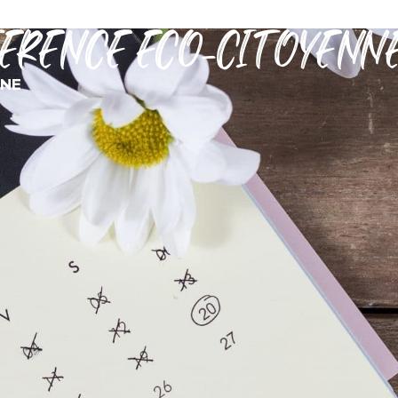
ÉRENCE ÉCO-CITOYENN
MON QUOTIDIEN
DÉCOUVRIR SÉRIGNAN
MES DÉMARCHES
NNE