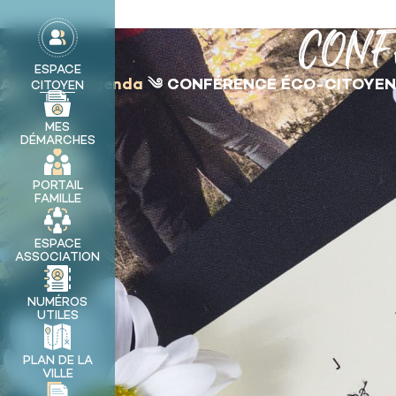
contenu
principal
CONF
MA VILLE
ESPACE
Accueil
༄
Agenda
༄
CONFÉRENCE ÉCO-CITOYE
CITOYEN
MES
DÉMARCHES
PORTAIL
FAMILLE
ESPACE
ASSOCIATION
NUMÉROS
UTILES
PLAN DE LA
VILLE