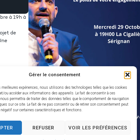
bre à 19h à
ojet de
Une
Gérer le consentement
es meilleures expériences, nous utilisons des technologies telles que les cookies
et/ou accéder aux informations des appareils. Le fait de consentir à ces
 nous permettra de traiter des données telles que le comportement de navigation
ques sur ce site. Le fait de ne pas consentir ou de retirer son consentement peut
t négatif sur certaines caractéristiques et fonctions.
EPTER
REFUSER
VOIR LES PRÉFÉRENCES