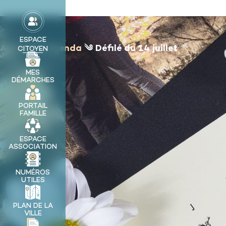
contenu
principal
MA VILLE
ESPACE
Accueil
༄
Agenda
༄
Défilé du 14 juillet
CITOYEN
MES
DÉMARCHES
PORTAIL
FAMILLE
ESPACE
ASSOCIATION
NUMÉROS
UTILES
PLAN DE LA
VILLE