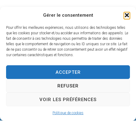
Gérer le consentement
Pour offrir les meilleures expériences, nous utilisons des technologies telles
que les cookies pour stocker et/ou accéder aux informations des appareils. Le
fait de consentir à ces technologies nous permettra de traiter des données
telles que le comportement de navigation ou les ID uniques sur ce site. Le fait
de ne pas consentir ou de retirer son consentement peut avoir un effet négatif
sur certaines caractéristiques et fonctions.
ACCEPTER
REFUSER
Mairie de SÉRIGNAN
VOIR LES PRÉFÉRENCES
146, avenue de la Plage
34410 SÉRIGNAN
Politique de cookies
04 67 32 60 90
Nous écrire
Horaires d’ouverture