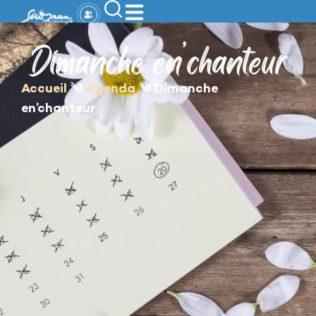
contenu
principal
Dimanche en’chanteur
Accueil
༄
Agenda
༄
Dimanche
en’chanteur