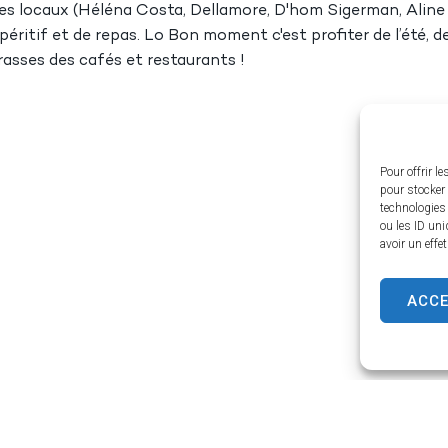
tes locaux (Héléna Costa, Dellamore, D'hom Sigerman, Aline
éritif et de repas. Lo Bon moment c'est profiter de l’été, d
rasses des cafés et restaurants !
Pour offrir l
pour stocker 
technologies
ou les ID uni
avoir un effe
ACC