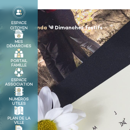
contenu
principal
MA VILLE
ESPACE
Accueil
༄
Agenda
༄
Dimanches festifs
CITOYEN
MES
DÉMARCHES
PORTAIL
FAMILLE
ESPACE
ASSOCIATION
NUMÉROS
UTILES
PLAN DE LA
VILLE