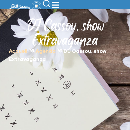
contenu
principal
DJ Cassou, show
Extravaganza
Accueil
༄
Agenda
༄
DJ Cassou, show
Extravaganza