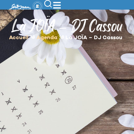
contenu
principal
La JOÏA – DJ Cassou
Accueil
༄
Agenda
༄
La JOÏA – DJ Cassou