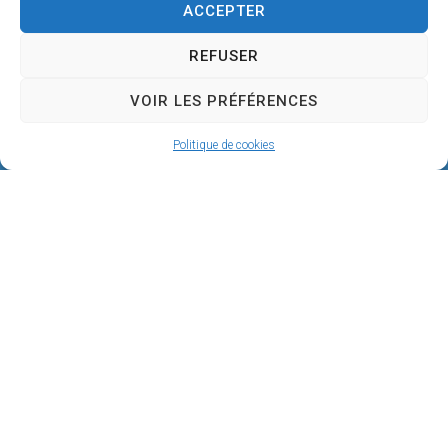
ACCEPTER
REFUSER
VOIR LES PRÉFÉRENCES
Politique de cookies
Mairie de SÉRIGNAN
146, avenue de la Plage
34410 SÉRIGNAN
04 67 32 60 90
Nous écrire
Horaires d’ouverture
Du lundi au jeudi :
De 8h à 12h et de 14h à 18h
Le vendredi :
De 8h à 12h et de 14h à 17h